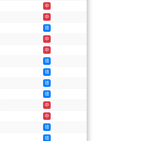
中
中
错
中
中
错
错
错
错
中
中
错
错