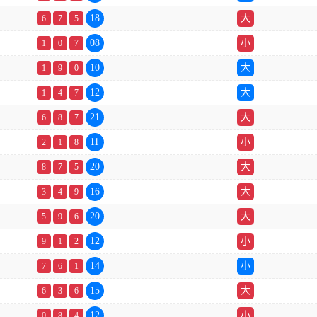
18
大
6
7
5
08
小
1
0
7
10
大
1
9
0
12
大
1
4
7
21
大
6
8
7
11
小
2
1
8
20
大
8
7
5
16
大
3
4
9
20
大
5
9
6
12
小
9
1
2
14
小
7
6
1
15
大
6
3
6
12
小
0
8
4