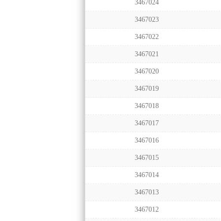
3467024
3467023
3467022
3467021
3467020
3467019
3467018
3467017
3467016
3467015
3467014
3467013
3467012