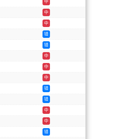
中
中
中
错
错
中
中
中
错
错
中
中
错