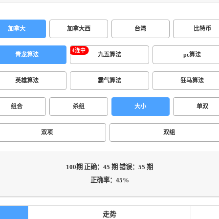
加拿大
加拿大西
台湾
比特币
青龙算法
九五算法
pc算法
英雄算法
霸气算法
狂马算法
组合
杀组
大小
单双
双项
双组
100期 正确：45 期 错误：55 期
正确率：45%
走势