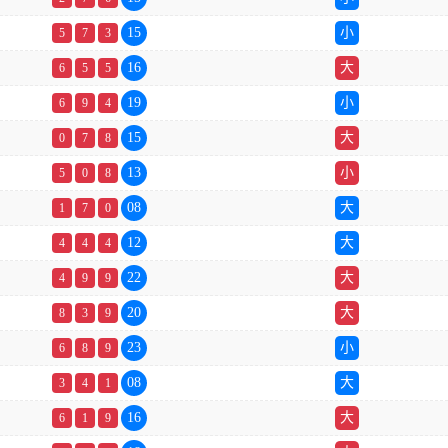
15
小
5
7
3
16
大
6
5
5
19
小
6
9
4
15
大
0
7
8
13
小
5
0
8
08
大
1
7
0
12
大
4
4
4
22
大
4
9
9
20
大
8
3
9
23
小
6
8
9
08
大
3
4
1
16
大
6
1
9