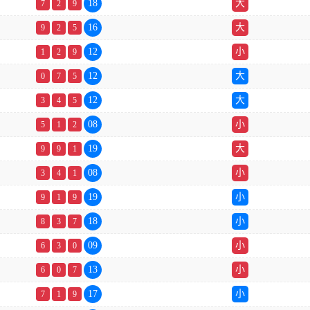
18
大
7
2
9
16
大
9
2
5
12
小
1
2
9
12
大
0
7
5
12
大
3
4
5
08
小
5
1
2
19
大
9
9
1
08
小
3
4
1
19
小
9
1
9
18
小
8
3
7
09
小
6
3
0
13
小
6
0
7
17
小
7
1
9