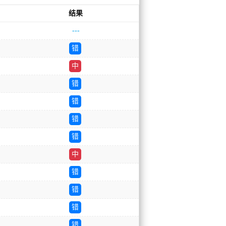
结果
---
错
中
错
错
错
错
中
错
错
错
错