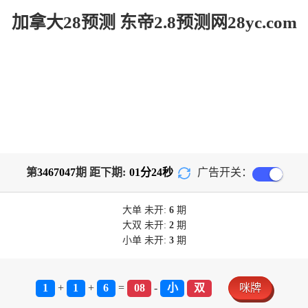
加拿大28预测 东帝2.8预测网28yc.com
第
3467047
期 距下期:
01
分
24
秒
广告开关：
大单
未开:
6
期
大双
未开:
2
期
小单
未开:
3
期
1
+
1
+
6
=
08
-
小
双
咪牌