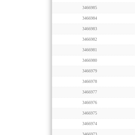
3466985
3466984
3466983
3466982
3466981
3466980
3466979
3466978
3466977
3466976
3466975
3466974
3466973