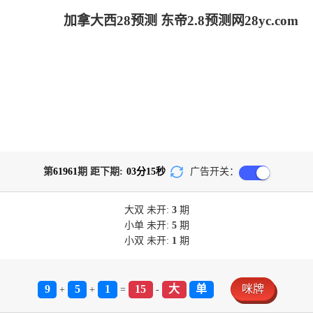
加拿大西28预测 东帝2.8预测网28yc.com
第
61961
期 距下期:
03
分
15
秒
广告开关：
大双
未开:
3
期
小单
未开:
5
期
小双
未开:
1
期
9
5
1
15
大
单
咪牌
+
+
=
-