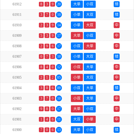
61912
8
3
9
20
大单
小双
错
61911
3
7
0
10
小单
大双
错
61910
2
3
9
14
小单
大双
中
61909
5
3
9
17
大单
小双
中
61908
2
9
6
17
小双
大单
中
61907
0
7
3
10
小单
大双
错
61906
8
4
0
12
小双
大单
中
61905
2
1
2
05
小单
大双
中
61904
3
0
6
09
小双
大单
错
61903
3
7
0
10
小双
大单
中
61902
9
8
0
17
大单
小双
中
61901
1
4
6
11
大双
小单
中
61900
7
0
6
13
大单
小双
错