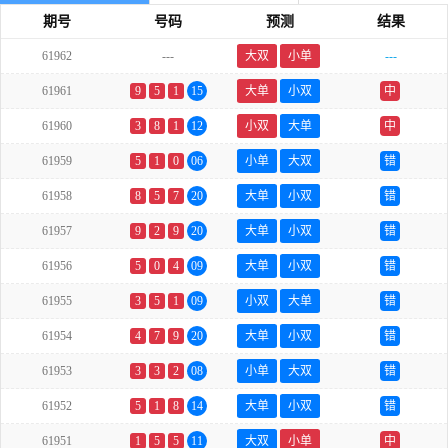
期号
号码
预测
结果
61962
---
大双
小单
---
61961
9
5
1
15
大单
小双
中
61960
3
8
1
12
小双
大单
中
61959
5
1
0
06
小单
大双
错
61958
8
5
7
20
大单
小双
错
61957
9
2
9
20
大单
小双
错
61956
5
0
4
09
大单
小双
错
61955
3
5
1
09
小双
大单
错
61954
4
7
9
20
大单
小双
错
61953
3
3
2
08
小单
大双
错
61952
5
1
8
14
大单
小双
错
61951
1
5
5
11
大双
小单
中