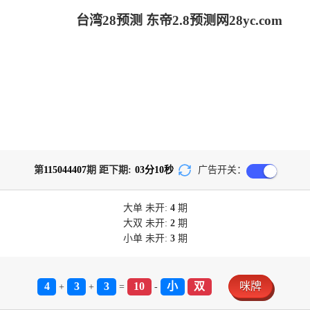
台湾28预测 东帝2.8预测网28yc.com
第
115044407
期 距下期:
03
分
10
秒
广告开关：
大单
未开:
4
期
大双
未开:
2
期
小单
未开:
3
期
4
3
3
10
小
双
咪牌
+
+
=
-