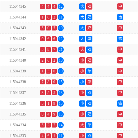
115044345
4
4
4
12
大
双
中
115044344
1
8
2
11
大
双
错
115044343
5
0
5
10
大
双
中
115044342
0
6
6
12
大
单
错
115044341
5
9
7
21
大
双
中
115044340
2
6
2
10
小
双
中
115044339
1
3
6
10
小
单
中
115044338
7
8
0
15
小
单
中
115044337
3
5
5
13
小
双
中
115044336
5
1
9
15
小
双
错
115044335
0
4
9
13
小
双
中
115044334
5
2
7
14
大
单
中
115044333
4
6
1
11
小
双
中