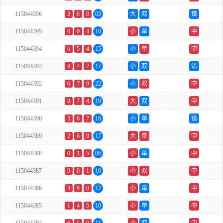
115044396
3
0
0
03
大
双
错
115044395
6
0
4
10
小
单
中
115044394
6
5
4
15
小
单
中
115044393
8
7
2
17
小
双
错
115044392
6
7
9
22
小
双
中
115044391
8
7
4
19
大
双
中
115044390
3
6
7
16
小
单
错
115044389
2
6
9
17
大
单
中
115044388
0
1
5
06
小
单
中
115044387
9
0
1
10
小
双
中
115044386
3
9
0
12
小
单
中
115044385
1
4
5
10
小
单
中