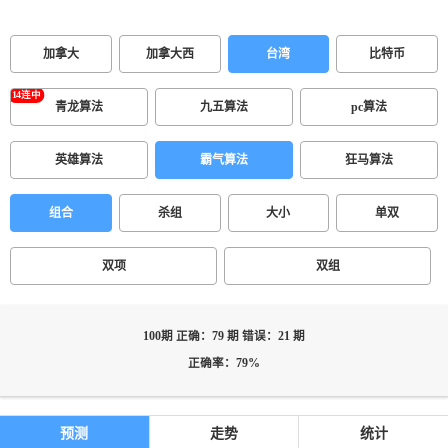
加拿大
加拿大西
台湾
比特币
青龙算法
九五算法
pc算法
英雄算法
霸气算法
狂马算法
组合
杀组
大小
单双
双项
双组
100期 正确：79 期 错误：21 期
正确率：79%
预测
走势
统计