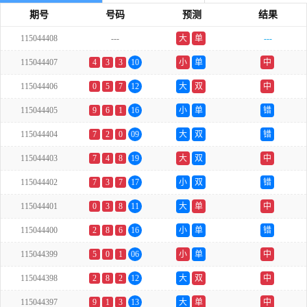
期号
号码
预测
结果
115044408
---
大
单
---
115044407
4
3
3
10
小
单
中
115044406
0
5
7
12
大
双
中
115044405
9
6
1
16
小
单
错
115044404
7
2
0
09
大
双
错
115044403
7
4
8
19
大
双
中
115044402
7
3
7
17
小
双
错
115044401
0
3
8
11
大
单
中
115044400
2
8
6
16
小
单
错
115044399
5
0
1
06
小
单
中
115044398
2
8
2
12
大
双
中
115044397
9
1
3
13
大
单
中