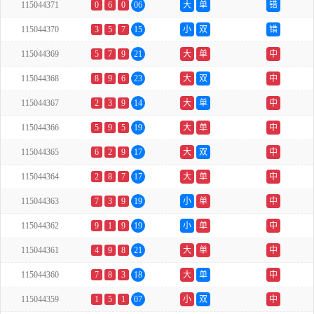
115044371
0
6
0
06
大
单
错
115044370
3
5
7
15
小
双
错
115044369
5
7
9
21
大
单
中
115044368
8
9
6
23
大
双
中
115044367
2
3
9
14
大
单
中
115044366
5
9
5
19
大
单
中
115044365
6
2
9
17
大
双
中
115044364
2
8
7
17
大
单
中
115044363
7
3
9
19
小
单
中
115044362
9
1
9
19
小
单
中
115044361
4
9
8
21
大
单
中
115044360
7
8
3
18
大
单
中
115044359
1
5
1
07
小
双
中