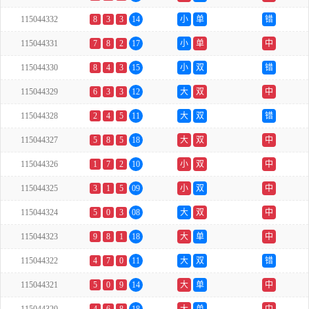
115044332
8
3
3
14
小
单
错
115044331
7
8
2
17
小
单
中
115044330
8
4
3
15
小
双
错
115044329
6
3
3
12
大
双
中
115044328
2
4
5
11
大
双
错
115044327
5
8
5
18
大
双
中
115044326
1
7
2
10
小
双
中
115044325
3
1
5
09
小
双
中
115044324
5
0
3
08
大
双
中
115044323
9
8
1
18
大
单
中
115044322
4
7
0
11
大
双
错
115044321
5
0
9
14
大
单
中