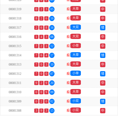
08081320
3
0
2
05
殺
中
大单
08081319
0
2
3
05
殺
中
大单
08081318
8
2
6
16
殺
中
大双
08081317
2
6
8
16
殺
错
大双
08081316
1
4
3
08
殺
中
小单
08081315
7
2
3
12
殺
中
大单
08081314
7
6
4
17
殺
错
大单
08081313
7
0
3
10
殺
中
小单
08081312
7
0
0
07
殺
错
大单
08081311
9
2
9
20
殺
中
大单
08081310
0
0
9
09
殺
中
小双
08081309
0
2
0
02
殺
错
小双
08081308
3
9
3
15
殺
中