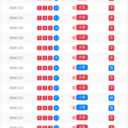
大双
08081332
1
3
6
10
殺
中
大单
08081331
7
4
1
12
殺
中
大单
08081330
3
4
1
08
殺
中
小双
08081329
5
6
2
13
殺
中
大单
08081328
1
8
1
10
殺
中
大单
08081327
7
0
1
08
殺
中
小单
08081326
2
0
3
05
殺
错
大单
08081325
2
2
3
07
殺
中
小双
08081324
0
3
4
07
殺
中
小单
08081323
1
3
3
07
殺
错
小双
08081322
1
0
1
02
殺
错
大双
08081321
8
2
5
15
殺
中
大单