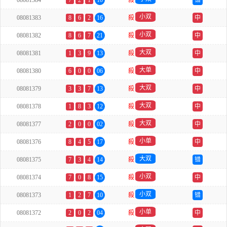
08081384
7
2
1
10
殺
错
小双
08081383
8
6
2
16
殺
中
小双
08081382
8
6
7
21
殺
中
大双
08081381
1
3
9
13
殺
中
大单
08081380
6
0
0
06
殺
中
大双
08081379
3
3
7
13
殺
中
大双
08081378
1
8
3
12
殺
中
大双
08081377
2
0
0
02
殺
中
小单
08081376
8
4
5
17
殺
中
大双
08081375
7
3
4
14
殺
错
小双
08081374
7
0
8
15
殺
中
小双
08081373
1
2
7
10
殺
错
小单
08081372
2
0
2
04
殺
中