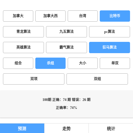
加拿大
加拿大西
台湾
比特币
青龙算法
九五算法
pc算法
英雄算法
霸气算法
狂马算法
组合
杀组
大小
单双
双项
双组
100期 正确：74 期 错误：26 期
正确率：74%
预测
走势
统计