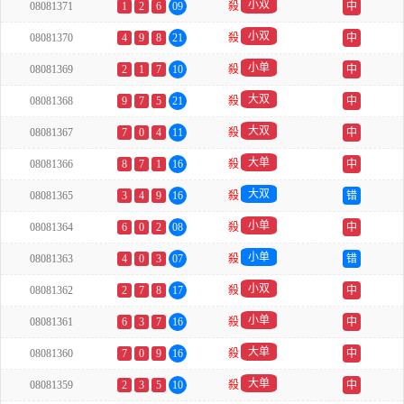
小双
08081371
1
2
6
09
殺
中
小双
08081370
4
9
8
21
殺
中
小单
08081369
2
1
7
10
殺
中
大双
08081368
9
7
5
21
殺
中
大双
08081367
7
0
4
11
殺
中
大单
08081366
8
7
1
16
殺
中
大双
08081365
3
4
9
16
殺
错
小单
08081364
6
0
2
08
殺
中
小单
08081363
4
0
3
07
殺
错
小双
08081362
2
7
8
17
殺
中
小单
08081361
6
3
7
16
殺
中
大单
08081360
7
0
9
16
殺
中
大单
08081359
2
3
5
10
殺
中