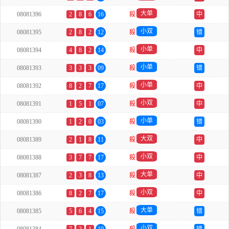
大单
08081396
2
8
6
16
殺
中
小双
08081395
2
8
2
12
殺
错
小单
08081394
4
8
2
14
殺
中
小单
08081393
3
3
3
09
殺
错
小单
08081392
8
2
7
17
殺
中
小双
08081391
1
5
1
07
殺
中
小单
08081390
1
2
0
03
殺
错
大双
08081389
2
1
8
11
殺
中
小双
08081388
3
7
7
17
殺
中
大单
08081387
2
3
8
13
殺
中
小双
08081386
8
2
7
17
殺
中
大单
08081385
5
6
4
15
殺
错
小双