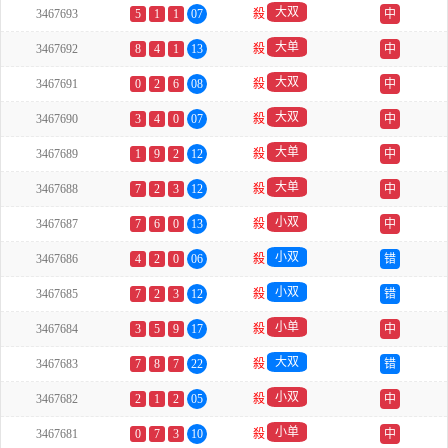
大双
3467693
5
1
1
07
殺
中
大单
3467692
8
4
1
13
殺
中
大双
3467691
0
2
6
08
殺
中
大双
3467690
3
4
0
07
殺
中
大单
3467689
1
9
2
12
殺
中
大单
3467688
7
2
3
12
殺
中
小双
3467687
7
6
0
13
殺
中
小双
3467686
4
2
0
06
殺
错
小双
3467685
7
2
3
12
殺
错
小单
3467684
3
5
9
17
殺
中
大双
3467683
7
8
7
22
殺
错
小双
3467682
2
1
2
05
殺
中
小单
3467681
0
7
3
10
殺
中