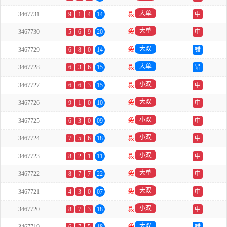
大单
3467731
9
1
4
14
殺
中
大单
3467730
5
6
9
20
殺
中
大双
3467729
6
8
0
14
殺
错
大单
3467728
6
3
6
15
殺
错
小双
3467727
6
6
3
15
殺
中
大双
3467726
9
1
0
10
殺
中
小双
3467725
6
3
0
09
殺
中
小双
3467724
7
5
6
18
殺
中
小双
3467723
8
2
1
11
殺
中
大单
3467722
8
7
7
22
殺
中
大双
3467721
4
3
0
07
殺
中
小双
3467720
8
7
3
18
殺
中
大双