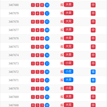
大单
3467680
1
9
8
18
殺
中
大单
3467679
3
4
5
12
殺
中
大双
3467678
0
2
3
05
殺
中
大单
3467677
3
4
2
09
殺
中
大单
3467676
4
1
4
09
殺
中
大双
3467675
1
0
6
07
殺
中
大单
3467674
1
8
7
16
殺
中
小双
3467673
1
8
4
13
殺
中
小双
3467672
1
5
2
08
殺
错
大单
3467671
7
0
8
15
殺
错
小双
3467670
1
3
3
07
殺
中
大单
3467669
1
4
0
05
殺
中
大双
3467668
0
5
3
08
殺
中